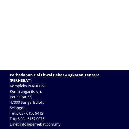
Perbadanan Hal Ehwal Bekas Angkatan Tentera
(PERHEBAT)
Kompleks PERHEBAT
Kem Sungai Buloh,
Peti Surat 65,
47000 Sungai Buloh,
Selangor.
Tel: 6 03 - 6156 9412
Fax: 6 03 - 6157 0075
Emel:
info@perhebat.com.my