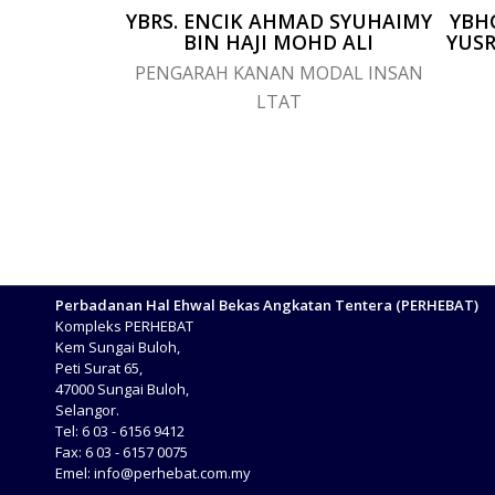
YBRS. ENCIK AHMAD SYUHAIMY
YBHG
BIN HAJI MOHD ALI
YUSR
PENGARAH KANAN MODAL INSAN
LTAT
Perbadanan Hal Ehwal Bekas Angkatan Tentera (PERHEBAT)
Kompleks PERHEBAT
Kem Sungai Buloh,
Peti Surat 65,
47000 Sungai Buloh,
Selangor.
Tel: 6 03 - 6156 9412
Fax: 6 03 - 6157 0075
Emel:
info@perhebat.com.my