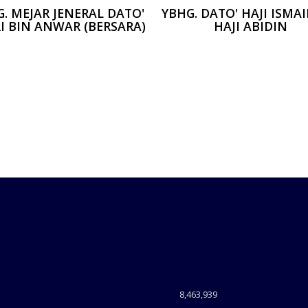
. MEJAR JENERAL DATO'
YBHG. DATO' HAJI ISMAI
I BIN ANWAR (BERSARA)
HAJI ABIDIN
8,463,939